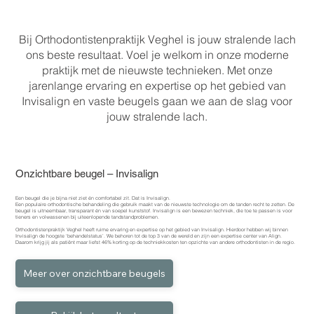
Bij Orthodontistenpraktijk Veghel is jouw stralende lach
ons beste resultaat. Voel je welkom in onze moderne
praktijk met de nieuwste technieken. Met onze
jarenlange ervaring en expertise op het gebied van
Invisalign en vaste beugels gaan we aan de slag voor
jouw stralende lach.
Onzichtbare beugel – Invisalign
Een beugel die je bijna niet ziet én comfortabel zit. Dat is Invisalign.
Een populaire orthodontische behandeling die gebruik maakt van de nieuwste technologie om de tanden recht te zetten. De
beugel is uitneembaar, transparant én van soepel kunststof. Invisalign is een bewezen techniek, die toe te passen is voor
tieners en volwassenen bij uiteenlopende tandstandproblemen.
Orthodontistenpraktijk Veghel heeft ruime ervaring en expertise op het gebied van Invisalign. Hierdoor hebben wij binnen
Invisalign de hoogste ‘behandelstatus’. We behoren tot de top 3 van de wereld en zijn een expertise center van Align.
Daarom krijg jij als patiënt maar liefst 46% korting op de techniekkosten ten opzichte van andere orthodontisten in de regio.
Meer over onzichtbare beugels