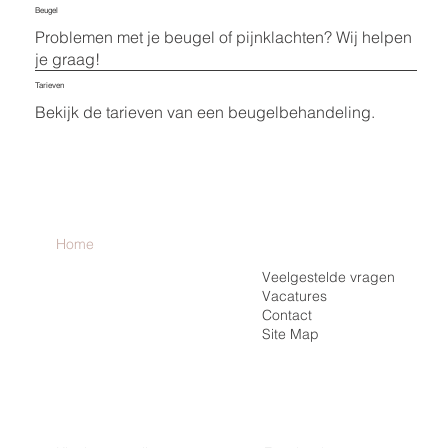
Beugel
Problemen met je beugel of pijnklachten? Wij helpen
je graag!
Tarieven
Bekijk de tarieven van een beugelbehandeling.
Inloggen
Home
Registreren
De Praktijk
Veelgestelde vragen
Vacatures
Onzichtbare Beugel
Contact
Vaste Beugel
Site Map
Tarieven
Beugel EHBO