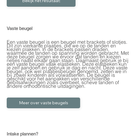
Bekijk het resultaat:
Vaste beugel
Een vaste beugel is een beugel met brackets of slotjes.
Dit zijn vierkante plaatjes, die we op de tanden en
kiezen plakken. In de brackets passen draden,
waarmee de tanden op spanning worden gebracht. Met
deze beugel zorgen we ervoor dat tanden en kiezen
netjes naast elkaar gaan staan. Daarnaast gebruik je bij
een vaste beugel vaak elastieken. Deze elastieken kun
je zelf aandoen en gebruik je dag en nacht. Deze vaste
beugel, ook wel plaatjesbeugel genoemd, zetten we in
bij zowel kinderen als volwassenen. De beugel is
geschikt voor het aanpakken van verschillende
gebitsafwijkingen zoals overbeet, scheve tanden of
andere orthodontische uitdagingen.
Meer over vaste beugels
Intake plannen?