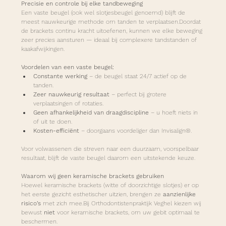
Precisie en controle bij elke tandbeweging
Een vaste beugel (ook wel slotjesbeugel genoemd) blijft de 
meest nauwkeurige methode om tanden te verplaatsen.Doordat 
de brackets continu kracht uitoefenen, kunnen we elke beweging 
zeer precies aansturen — ideaal bij complexere tandstanden of 
kaakafwijkingen.
Voordelen van een vaste beugel:
Constante werking
 – de beugel staat 24/7 actief op de 
tanden.
Zeer nauwkeurig resultaat
 – perfect bij grotere 
verplaatsingen of rotaties.
Geen afhankelijkheid van draagdiscipline
 – u hoeft niets in 
of uit te doen.
Kosten-efficiënt
 – doorgaans voordeliger dan Invisalign®.
Voor volwassenen die streven naar een duurzaam, voorspelbaar 
resultaat, blijft de vaste beugel daarom een uitstekende keuze.
Waarom wij geen keramische brackets gebruiken
Hoewel keramische brackets (witte of doorzichtige slotjes) er op 
het eerste gezicht esthetischer uitzien, brengen ze 
aanzienlijke 
risico’s
 met zich mee.Bij Orthodontistenpraktijk Veghel kiezen wij 
bewust 
niet
 voor keramische brackets, om uw gebit optimaal te 
beschermen.