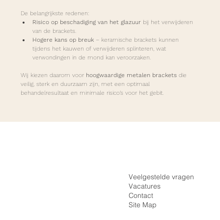
De belangrijkste redenen:
Risico op beschadiging van het glazuur
 bij het verwijderen 
van de brackets.
Hogere kans op breuk
 – keramische brackets kunnen 
tijdens het kauwen of verwijderen splinteren, wat 
verwondingen in de mond kan veroorzaken.
Wij kiezen daarom voor 
hoogwaardige metalen brackets
 die 
veilig, sterk en duurzaam zijn, met een optimaal 
behandelresultaat en minimale risico’s voor het gebit.
Inloggen
Home
Registreren
De Praktijk
Veelgestelde vragen
Vacatures
Onzichtbare Beugel
Contact
Vaste Beugel
Site Map
Tarieven