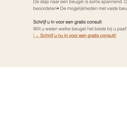
De stap naar een beugel is soms spannend. D
beoordelen• De mogelijkheden met vaste beug
Schrijf u in voor een gratis consult
Wilt u weten welke beugel het beste bij u past
[→ 
Schrijf u nu in voor een gratis consult
]
Home
De Praktijk
Onzichtbare 
Vaste Beugel
Tarieven