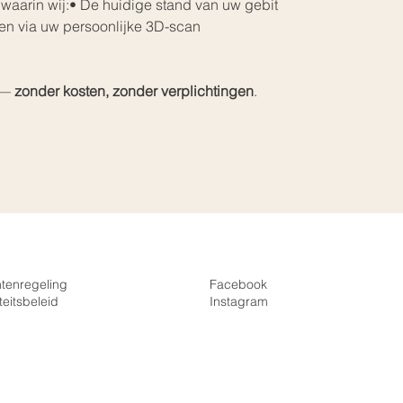
 waarin wij:• De huidige stand van uw gebit 
en via uw persoonlijke 3D-scan
 — 
zonder kosten, zonder verplichtingen
.
htenregeling
Facebook
teitsbeleid
Instagra
m