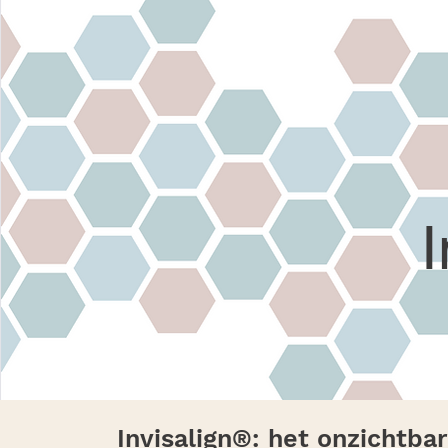
Invisalign®: het onzichtba