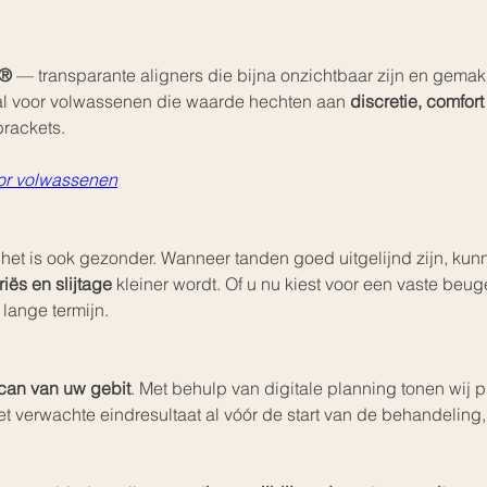
n®
 — transparante aligners die bijna onzichtbaar zijn en gema
al voor volwassenen die waarde hechten aan 
discretie, comfort 
brackets.
oor volwassenen
 — het is ook gezonder. Wanneer tanden goed uitgelijnd zijn, k
iës en slijtage
 kleiner wordt. Of u nu kiest voor een vaste beugel
 lange termijn.
can van uw gebit
. Met behulp van digitale planning tonen wij p
het verwachte eindresultaat al vóór de start van de behandeling