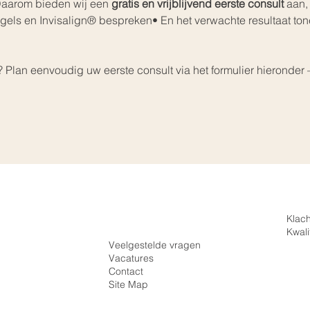
aarom bieden wij een 
gratis en vrijblijvend eerste consult
 aan,
els en Invisalign® bespreken• En het verwachte resultaat ton
? Plan eenvoudig uw eerste consult via het formulier hieronder
Inloggen
Klac
Registreren
Kwali
Veelgestelde vragen
Vacatures
Beugel
Contact
Site Map