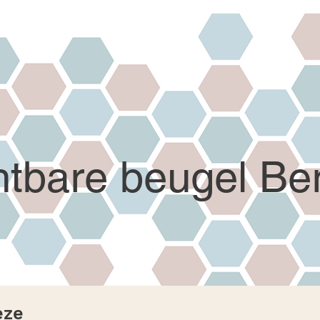
htbare beugel Be
eze