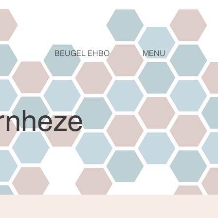
MENU
BEUGEL EHBO
rnheze