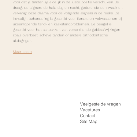
voor dat je tanden geleidelijk in de juiste positie verschuiven. Je 
draagt de aligners de hele dag en nacht, gedurende een week en 
vervangt deze daarna voor de volgende aligners in de reeks. De 
Invisalign behandeling is geschikt voor tieners en volwassenen bij 
uiteenlopende tand- en kaakstandproblemen. 
De beugel is 
geschikt voor het aanpakken van verschillende gebitsafwijkingen 
zoals overbeet, scheve tanden of andere orthodontische 
uitdagingen.
Meer lezen
Inloggen
Home
Registreren
De Praktijk
Veelgestelde vragen
Vacatures
Onzichtbare Beugel
Contact
Vaste Beugel
Site Map
Tarieven