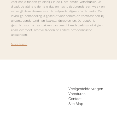
voor dat je tanden geleidelijk in de juiste positie verschuiven. Je 
draagt de aligners de hele dag en nacht, gedurende een week en 
vervangt deze daarna voor de volgende aligners in de reeks. De 
Invisalign behandeling is geschikt voor tieners en volwassenen bij 
uiteenlopende tand- en kaakstandproblemen. 
De beugel is 
geschikt voor het aanpakken van verschillende gebitsafwijkingen 
zoals overbeet, scheve tanden of andere orthodontische 
uitdagingen.
Meer lezen
Inloggen
Home
Registreren
De Praktijk
Veelgestelde vragen
Vacatures
Onzichtbare Beugel
Contact
Vaste Beugel
Site Map
Tarieven