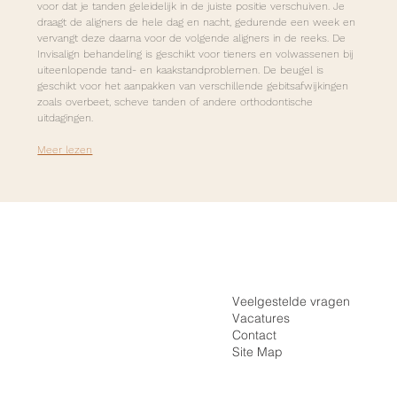
voor dat je tanden geleidelijk in de juiste positie verschuiven. Je 
draagt de aligners de hele dag en nacht, gedurende een week en 
vervangt deze daarna voor de volgende aligners in de reeks. De 
Invisalign behandeling is geschikt voor tieners en volwassenen bij 
uiteenlopende tand- en kaakstandproblemen. 
De beugel is 
geschikt voor het aanpakken van verschillende gebitsafwijkingen 
zoals overbeet, scheve tanden of andere orthodontische 
uitdagingen.
Meer lezen
Inloggen
Home
Registreren
De Praktijk
Veelgestelde vragen
Vacatures
Onzichtbare Beugel
Contact
Vaste Beugel
Site Map
Tarieven