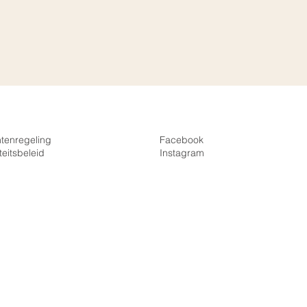
htenregeling
Facebook
teitsbeleid
Instagra
m