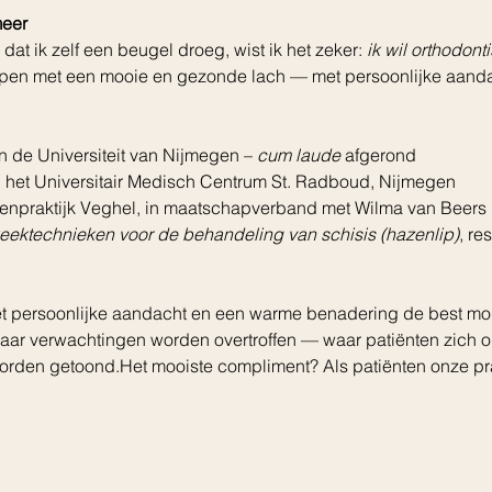
meer
d dat ik zelf een beugel droeg, wist ik het zeker: 
ik wil orthodont
elpen met een mooie en gezonde lach — met persoonlijke aand
 de Universiteit van Nijmegen – 
cum laude
 afgerond
an het Universitair Medisch Centrum St. Radboud, Nijmegen
istenpraktijk Veghel, in maatschapverband met Wilma van Beers
eektechnieken voor de behandeling van schisis (hazenlip)
, re
met persoonlijke aandacht en een warme benadering de best mog
 waar verwachtingen worden overtroffen — waar patiënten zich
orden getoond.Het mooiste compliment? Als patiënten onze pra