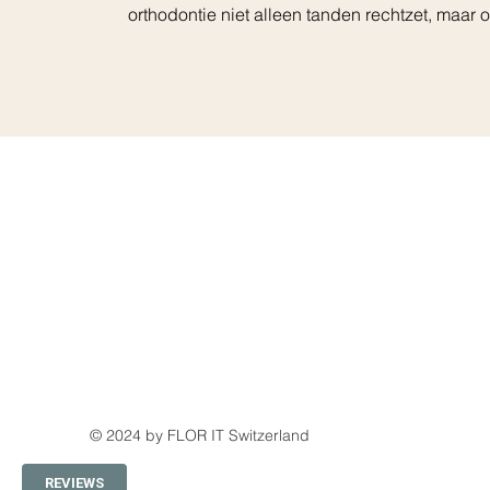
orthodontie niet alleen tanden rechtzet, maar 
Home
De Praktijk
Onzichtbare 
Vaste Beugel
Tarieven
Beugel EHB
© 2024 by FLOR IT Switzerland
REVIEWS