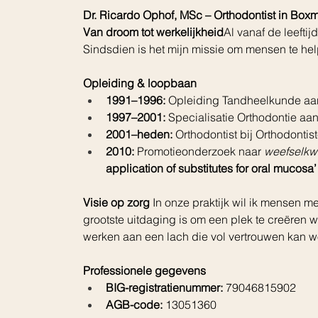
Dr. Ricardo Ophof, MSc – Orthodontist in Box
Van droom tot werkelijkheid
Al vanaf de leeftij
Sindsdien is het mijn missie om mensen te h
Opleiding & loopbaan
1991–1996:
 Opleiding Tandheelkunde aan
1997–2001:
 Specialisatie Orthodontie a
2001–heden:
 Orthodontist bij Orthodont
2010:
 Promotieonderzoek naar 
weefselkw
application of substitutes for oral mucosa’
Visie op zorg 
In onze praktijk wil ik mensen 
grootste uitdaging is om een plek te creëren
werken aan een lach die vol vertrouwen kan w
Professionele gegevens
BIG-registratienummer:
 79046815902
AGB-code:
 13051360 