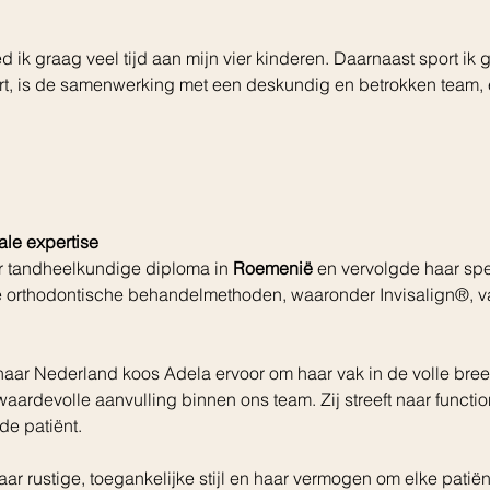
ed ik graag veel tijd aan mijn vier kinderen. Daarnaast sport i
rt, is de samenwerking met een deskundig en betrokken team, 
ale expertise
 tandheelkundige diploma in 
Roemenië
 en vervolgde haar spec
e orthodontische behandelmethoden, waaronder Invisalign®, 
aar Nederland koos Adela ervoor om haar vak in de volle breedt
ardevolle aanvulling binnen ons team. Zij streeft naar function
de patiënt.
r rustige, toegankelijke stijl en haar vermogen om elke patiënt 