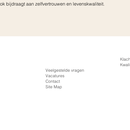
ook bijdraagt aan zelfvertrouwen en levenskwaliteit.
Inloggen
Klac
Registreren
Kwali
Veelgestelde vragen
Vacatures
Beugel
Contact
Site Map
O