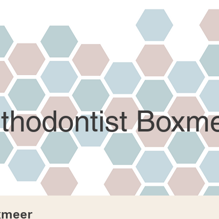
thodontist Boxm
xmeer