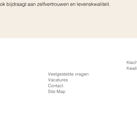
ook bijdraagt aan zelfvertrouwen en levenskwaliteit.
Inloggen
Klac
Registreren
Kwali
Veelgestelde vragen
Vacatures
Beugel
Contact
Site Map
O