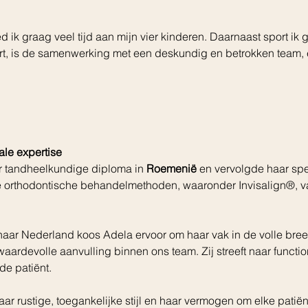
ed ik graag veel tijd aan mijn vier kinderen. Daarnaast sport i
rt, is de samenwerking met een deskundig en betrokken team, 
ale expertise
 tandheelkundige diploma in 
Roemenië
 en vervolgde haar spec
e orthodontische behandelmethoden, waaronder Invisalign®, 
aar Nederland koos Adela ervoor om haar vak in de volle breedt
ardevolle aanvulling binnen ons team. Zij streeft naar function
de patiënt.
r rustige, toegankelijke stijl en haar vermogen om elke patiënt 