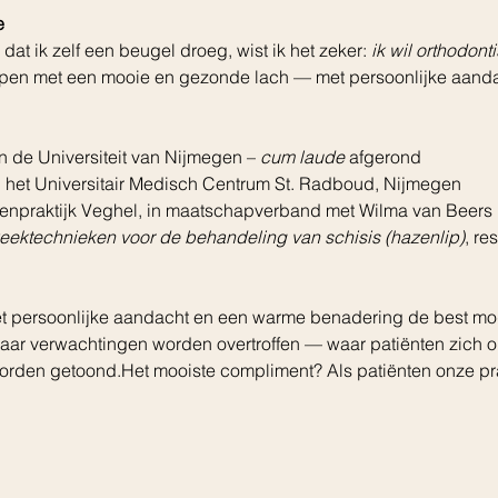
e
d dat ik zelf een beugel droeg, wist ik het zeker: 
ik wil orthodont
elpen met een mooie en gezonde lach — met persoonlijke aand
 de Universiteit van Nijmegen – 
cum laude
 afgerond
an het Universitair Medisch Centrum St. Radboud, Nijmegen
istenpraktijk Veghel, in maatschapverband met Wilma van Beers
eektechnieken voor de behandeling van schisis (hazenlip)
, re
met persoonlijke aandacht en een warme benadering de best mog
 waar verwachtingen worden overtroffen — waar patiënten zich
orden getoond.Het mooiste compliment? Als patiënten onze pra