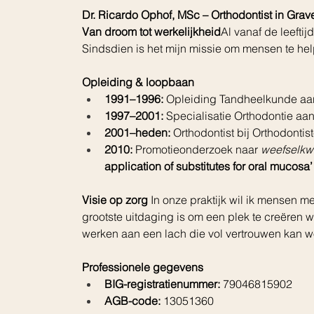
Dr. Ricardo Ophof, MSc – Orthodontist in Grav
Van droom tot werkelijkheid
Al vanaf de leeftij
Sindsdien is het mijn missie om mensen te h
Opleiding & loopbaan
1991–1996:
 Opleiding Tandheelkunde aan
1997–2001:
 Specialisatie Orthodontie a
2001–heden:
 Orthodontist bij Orthodont
2010:
 Promotieonderzoek naar 
weefselkw
application of substitutes for oral mucosa’
Visie op zorg 
In onze praktijk wil ik mensen 
grootste uitdaging is om een plek te creëren
werken aan een lach die vol vertrouwen kan w
Professionele gegevens
BIG-registratienummer:
 79046815902
AGB-code:
 13051360 