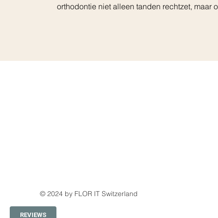
orthodontie niet alleen tanden rechtzet, maar 
Home
De Praktijk
Onzichtbare 
Vaste Beugel
Tarieven
Beugel EHB
© 2024 by FLOR IT Switzerland
REVIEWS