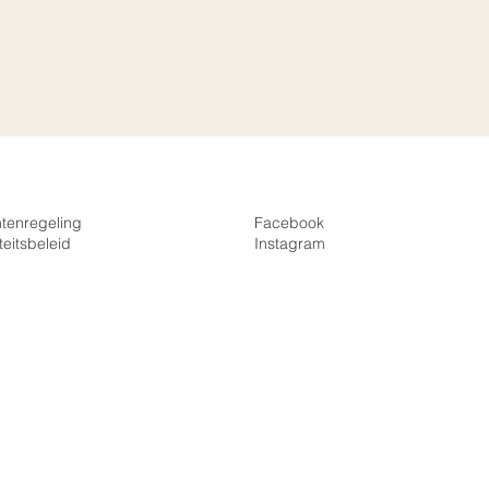
htenregeling
Facebook
teitsbeleid
Instagra
m