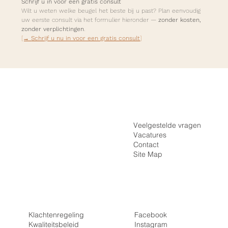
Schrijf u in voor een gratis consult
Wilt u weten welke beugel het beste bij u past? Plan eenvoudig 
uw eerste consult via het formulier hieronder — 
zonder kosten, 
zonder verplichtingen
.
[→ 
Schrijf u nu in voor een gratis consult
]
Inloggen
Home
Registreren
De Praktijk
Veelgestelde vragen
Vacatures
Onzichtbare Beugel
Contact
Vaste Beugel
Site Map
Tarieven
Beugel EHBO
Klachtenregeling
Facebook
Kwaliteitsbeleid
Instagra
m