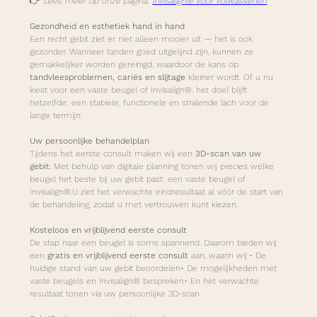
👉 
Lees meer op onze pagina: 
Invisalign® voor volwassenen
Gezondheid en esthetiek hand in hand
Een recht gebit ziet er niet alleen mooier uit — het is ook 
gezonder. Wanneer tanden goed uitgelijnd zijn, kunnen ze 
gemakkelijker worden gereinigd, waardoor de kans op 
tandvleesproblemen, cariës en slijtage
 kleiner wordt. Of u nu 
kiest voor een vaste beugel of Invisalign®, het doel blijft 
hetzelfde: een stabiele, functionele en stralende lach voor de 
lange termijn.
Uw persoonlijke behandelplan
Tijdens het eerste consult maken wij een 
3D-scan van uw 
gebit
. Met behulp van digitale planning tonen wij precies welke 
beugel het beste bij uw gebit past: een vaste beugel of 
Invisalign®.U ziet het verwachte eindresultaat al vóór de start van 
de behandeling, zodat u met vertrouwen kunt kiezen.
Kosteloos en vrijblijvend eerste consult
De stap naar een beugel is soms spannend. Daarom bieden wij 
een 
gratis en vrijblijvend eerste consult
 aan, waarin wij:• De 
huidige stand van uw gebit beoordelen• De mogelijkheden met 
vaste beugels en Invisalign® bespreken• En het verwachte 
resultaat tonen via uw persoonlijke 3D-scan