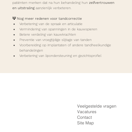
patiënten merken dat na hun behandeling hun 
zelfvertrouwen 
en uitstraling
 aanzienlijk verbeteren.
💡 Nog meer redenen voor tandcorrectie
Verbetering van de spraak en articulatie
Vermindering van spanningen in de kauwspieren
Betere verdeling van kauwkrachten
Preventie van vroegtijdige slijtage van tanden
Voorbereiding op implantaten of andere tandheelkundige 
behandelingen
Verbetering van lipondersteuning en gezichtsprofiel
Inloggen
Home
Registreren
De Praktijk
Veelgestelde vragen
Vacatures
Onzichtbare Beugel
Contact
Vaste Beugel
Site Map
Tarieven