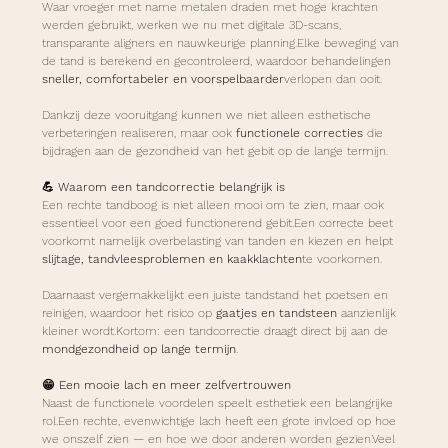
Waar vroeger met name metalen draden met hoge krachten 
werden gebruikt, werken we nu met digitale 3D-scans, 
transparante aligners en nauwkeurige planning.Elke beweging van 
de tand is berekend en gecontroleerd, waardoor behandelingen 
sneller, comfortabeler en voorspelbaarder
verlopen dan ooit.
Dankzij deze vooruitgang kunnen we niet alleen esthetische 
verbeteringen realiseren, maar ook 
functionele correcties
 die 
bijdragen aan de gezondheid van het gebit op de lange termijn.
💪 Waarom een tandcorrectie belangrijk is
Een rechte tandboog is niet alleen mooi om te zien, maar ook 
essentieel voor een goed functionerend gebit.Een correcte beet 
voorkomt namelijk overbelasting van tanden en kiezen en helpt 
slijtage, tandvleesproblemen en kaakklachten
te voorkomen.
Daarnaast vergemakkelijkt een juiste tandstand het poetsen en 
reinigen, waardoor het risico op 
gaatjes en tandsteen
 aanzienlijk 
kleiner wordt.Kortom: een tandcorrectie draagt direct bij aan de 
mondgezondheid op lange termijn
.
😁 Een mooie lach en meer zelfvertrouwen
Naast de functionele voordelen speelt esthetiek een belangrijke 
rol.Een rechte, evenwichtige lach heeft een grote invloed op hoe 
we onszelf zien — en hoe we door anderen worden gezien.Veel 