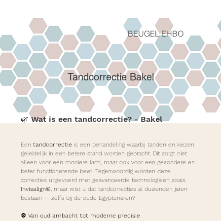
BEUGEL EHBO
Tandcorrectie Bakel
🌿 Wat is een tandcorrectie? - Bakel
Een 
tandcorrectie
 is een behandeling waarbij tanden en kiezen 
geleidelijk in een betere stand worden gebracht. Dit zorgt niet 
alleen voor een mooiere lach, maar ook voor een gezondere en 
beter functionerende beet. Tegenwoordig worden deze 
correcties uitgevoerd met geavanceerde technologieën zoals 
Invisalign®
, maar wist u dat tandcorrecties al duizenden jaren 
bestaan — zelfs bij de oude Egyptenaren?
⚙️ Van oud ambacht tot moderne precisie