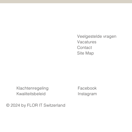
Inloggen
Home
Registreren
De Praktijk
Veelgestelde vragen
Vacatures
Onzichtbare Beugel
Contact
Vaste Beugel
Invisalign of vaste beugel – wat past het
Site Map
best bij jou?
Tarieven
Beugel EHBO
Klachtenregeling
Facebook
Kwaliteitsbeleid
Instagra
m
© 2024 by FLOR IT Switzerland