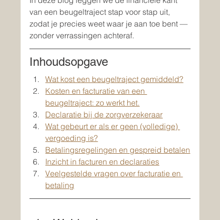
In deze blog leggen we de financiële kant 
van een beugeltraject stap voor stap uit, 
zodat je precies weet waar je aan toe bent — 
zonder verrassingen achteraf.
Inhoudsopgave
Wat kost een beugeltraject gemiddeld?
Kosten en facturatie van een 
beugeltraject: zo werkt het.
Declaratie bij de zorgverzekeraar
Wat gebeurt er als er geen (volledige) 
vergoeding is?
Betalingsregelingen en gespreid betalen
Inzicht in facturen en declaraties
Veelgestelde vragen over facturatie en 
betaling