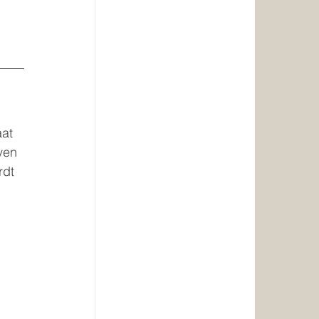
at 
ven 
rdt 