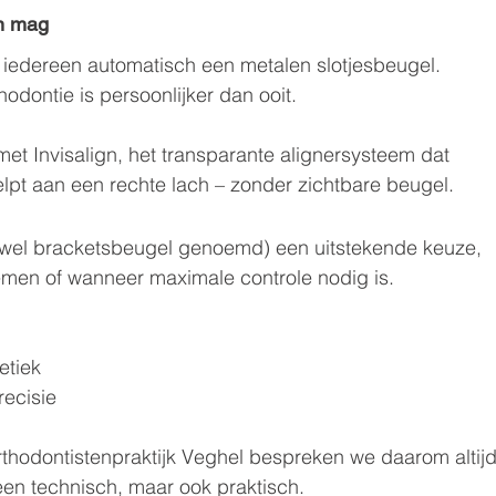
en mag
a iedereen automatisch een metalen slotjesbeugel. 
odontie is persoonlijker dan ooit.
t Invisalign, het transparante alignersysteem dat 
lpt aan een rechte lach – zonder zichtbare beugel.
k wel bracketsbeugel genoemd) een uitstekende keuze, 
emen of wanneer maximale controle nodig is.
hetiek
recisie
Orthodontistenpraktijk Veghel bespreken we daarom altijd
leen technisch, maar ook praktisch.