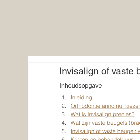
Invisalign of vaste 
Inhoudsopgave
Inleiding
Orthodontie anno nu: kiez
Wat is Invisalign precies?
Wat zijn vaste beugels (bra
Invisalign of vaste beugel: 
Kosten en behandelduur