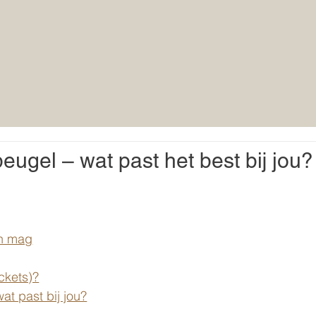
beugel – wat past het best bij jou?
en mag
ckets)?
wat past bij jou?