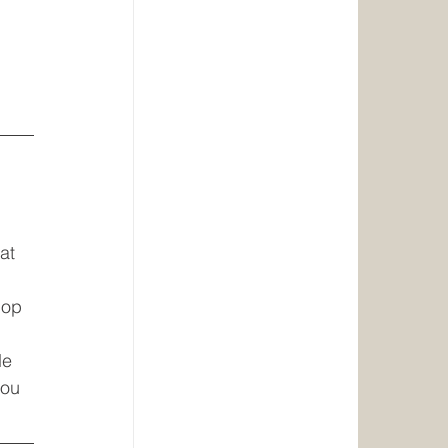
at 
 op 
de 
jou 