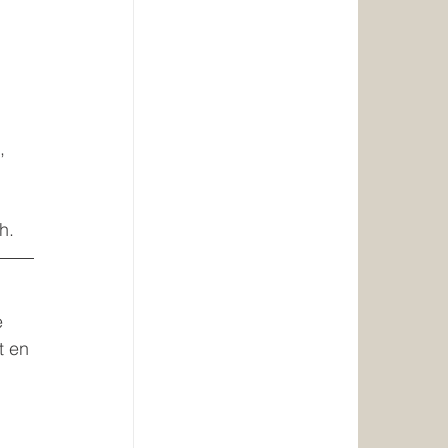
, 
h.
e 
t en 